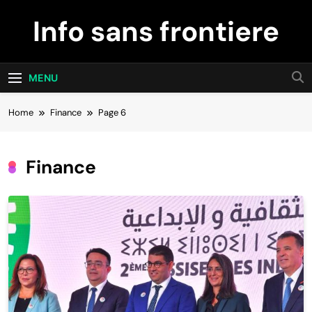
Skip
Info sans frontiere
to
content
MENU
Home
Finance
Page 6
Finance