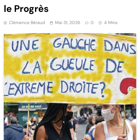
le Progrès
Clémence Béraud
Mai 31, 2026
0
4 Mins