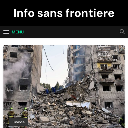
Skip
Info sans frontiere
to
content
MENU
Finance