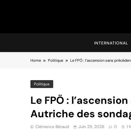
Skip
to
content
INTERNATIONAL
Home
Politique
Le FPÖ : l’ascension sans précéden
Politique
Le FPÖ : l’ascensio
Autriche des sonda
Clémence Béraud
Juin 29, 2026
0
1 