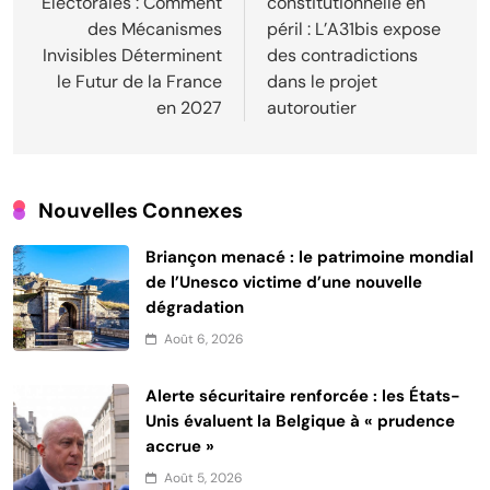
Électorales : Comment
constitutionnelle en
l’article
des Mécanismes
péril : L’A31bis expose
Invisibles Déterminent
des contradictions
le Futur de la France
dans le projet
en 2027
autoroutier
Nouvelles Connexes
Briançon menacé : le patrimoine mondial
de l’Unesco victime d’une nouvelle
dégradation
Août 6, 2026
Alerte sécuritaire renforcée : les États-
Unis évaluent la Belgique à « prudence
accrue »
Août 5, 2026