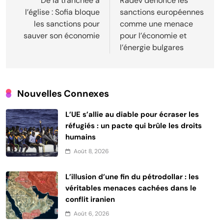
de
De la tranchée à
Radev dénonce les
l’église : Sofia bloque
sanctions européennes
l’article
les sanctions pour
comme une menace
sauver son économie
pour l’économie et
l’énergie bulgares
Nouvelles Connexes
L’UE s’allie au diable pour écraser les
réfugiés : un pacte qui brûle les droits
humains
Août 8, 2026
L’illusion d’une fin du pétrodollar : les
véritables menaces cachées dans le
conflit iranien
Août 6, 2026